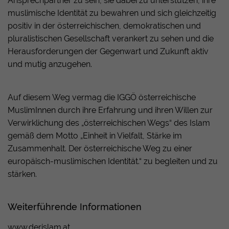
Ansprechpartner zu sein, sie dabei zu unterstützen, ihre
Besucher all unserer Websites nachzuverfolgen.
Laufzeit
2 Jahre
muslimische Identität zu bewahren und sich gleichzeitig
Laufzeit
Session
Sie können dazu verwendet werden, ein Profil des
positiv in der österreichischen, demokratischen und
Registriert eine eindeutige ID, die
Such- und/oder Navigationsverlaufs jedes
pluralistischen Gesellschaft verankert zu sehen und die
Eindeutige ID, die die Sitzung des
verwendet wird, um statistische Daten
Zweck
Besuchers zu erstellen. Es können identifizierbare
Zweck
Herausforderungen der Gegenwart und Zukunft aktiv
Benutzers identifiziert.
dazu, wie der Besucher die Website nutzt,
oder eindeutige Daten gesammelt werden.
und mutig anzugehen.
zu generieren.
Anonymisierte Daten werden evtl. mit Dritten
geteilt.
Auf diesem Weg vermag die IGGÖ österreichische
Cookie-Informationen anzeigen
Name
YSC
MuslimInnen durch ihre Erfahrung und ihren Willen zur
Name
_gat
Verwirklichung des „österreichischen Wegs“ des Islam
Anbieter
YouTube
Anbieter
Google Universal Analytics
gemäß dem Motto „Einheit in Vielfalt, Stärke im
Zusammenhalt. Der österreichische Weg zu einer
Laufzeit
Session
Laufzeit
1 Minute
europäisch-muslimischen Identität.“ zu begleiten und zu
Registriert eine eindeutige ID, um
stärken.
Wird von Google Analytics verwendet, um
Zweck
Zweck
Statistiken der Videos von YouTube, die
die Anforderungsrate einzuschränken.
der Benutzer gesehen hat, zu behalten.
Weiterführende Informationen
www.derislam.at