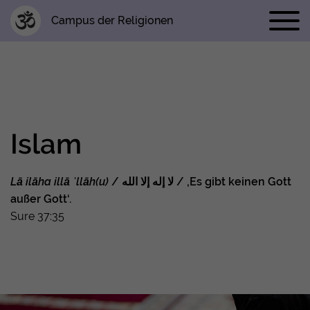
Campus der Religionen
Islam
Lā ilāha illā ʾllāh(u)
/ لا إله إلا الله / ‚Es gibt keinen Gott
außer Gott‘.
Sure 37:35