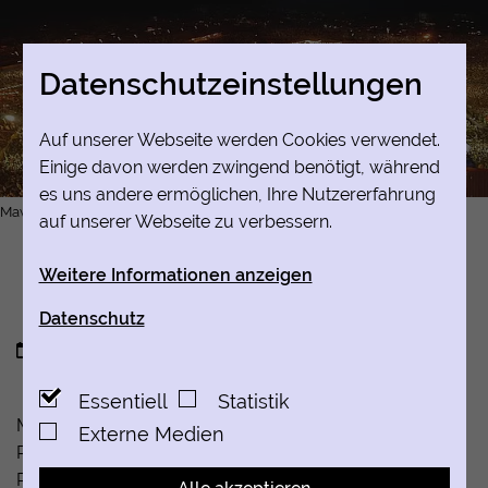
Datenschutz­einstellungen
Auf unserer Webseite werden Cookies verwendet.
Einige davon werden zwingend benötigt, während
es uns andere ermöglichen, Ihre Nutzererfahrung
Mawlid an-Nabī Feierlichkeiten in Lahore, Pakistan
auf unserer Webseite zu verbessern.
Weitere Informationen anzeigen
Essentiell
Datenschutz
Essentielle Cookies werden für grundlegende
25.08.2026
Funktionen der Webseite benötigt. Dadurch ist
Essentiell
Statistik
gewährleistet, dass die Webseite einwandfrei
Mawlid an-Nabī (arabisch مولد النبي ‚Geburtstag des
funktioniert.
Externe Medien
Propheten) ist ein islamisches Fest zu Ehren des
Cookie-Informationen anzeigen
Name
PHPSESSID
Propheten Mohammed. Es wird am 12. Tag des Monats