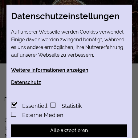
Datenschutz­einstellungen
Auf unserer Webseite werden Cookies verwendet.
Einige davon werden zwingend benötigt, während
es uns andere ermöglichen, Ihre Nutzererfahrung
auf unserer Webseite zu verbessern.
Weitere Informationen anzeigen
Essentiell
Datenschutz
Essentielle Cookies werden für grundlegende
Funktionen der Webseite benötigt. Dadurch ist
14.09.2026
Essentiell
Statistik
gewährleistet, dass die Webseite einwandfrei
funktioniert.
Externe Medien
Ganeshas spezieller Tag, der Tag seiner Geburt,
Cookie-Informationen anzeigen
Name
PHPSESSID
ist
Ganesh Chaturthi
, das auf den vierten Tag des Hindu-
Alle akzeptieren
Statistik
Monats
Bhadrapad
(nach dem hinduistischen
Anbieter
Campus der Religionen